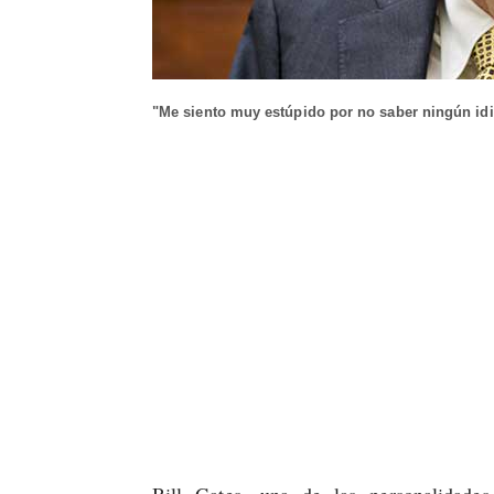
"Me siento muy estúpido por no saber ningún id
Bill Gates, una de las personalidades