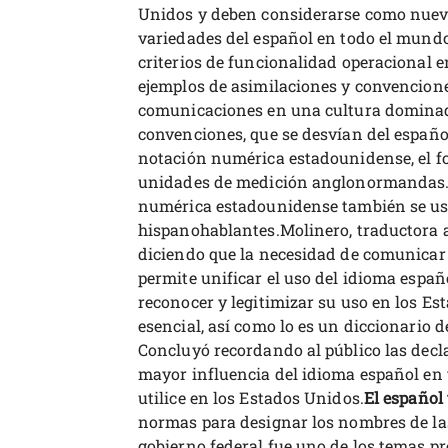
Unidos y deben considerarse como nuev
variedades del español en todo el mund
criterios de funcionalidad operacional e
ejemplos de asimilaciones y convenciones
comunicaciones en una cultura dominada
convenciones, que se desvían del español
notación numérica estadounidense, el f
unidades de medición anglonormandas.
numérica estadounidense también se usa
hispanohablantes.Molinero, traductora
diciendo que la necesidad de comunicar 
permite unificar el uso del idioma espa
reconocer y legitimizar su uso en los Es
esencial, así como lo es un diccionario de
Concluyó recordando al público las decla
mayor influencia del idioma español en
utilice en los Estados Unidos.
El español
normas para designar los nombres de las
gobierno federal fue uno de los temas pr