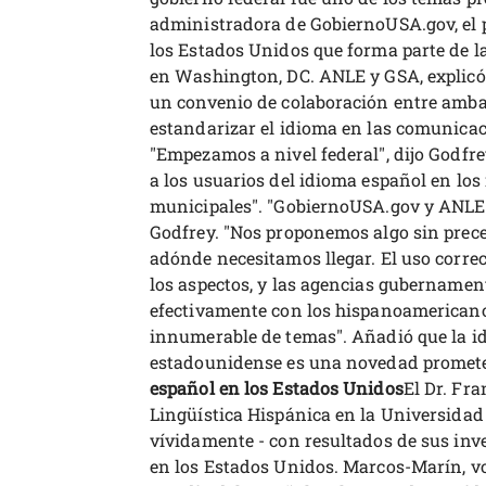
administradora de GobiernoUSA.gov, el po
los Estados Unidos que forma parte de l
en Washington, DC. ANLE y GSA, explicó
un convenio de colaboración entre amba
estandarizar el idioma en las comunicac
"Empezamos a nivel federal", dijo Godfre
a los usuarios del idioma español en los 
municipales". "GobiernoUSA.gov y ANLE
Godfrey. "Nos proponemos algo sin prec
adónde necesitamos llegar. El uso corre
los aspectos, y las agencias gubername
efectivamente con los hispanoamericano
innumerable de temas". Añadió que la id
estadounidense es una novedad promet
español en los Estados Unidos
El Dr. Fr
Lingüística Hispánica en la Universidad 
vívidamente - con resultados de sus inve
en los Estados Unidos. Marcos-Marín, vo