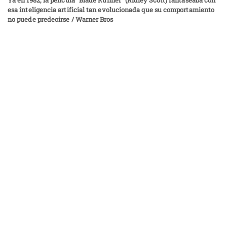
Ya en 1982, la película “Blade Runner” (Ridley Scott) fantaseaba con
esa inteligencia artificial tan evolucionada que su comportamiento
no puede predecirse / Warner Bros