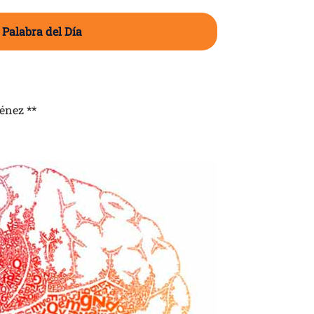
 Palabra del Día
énez **