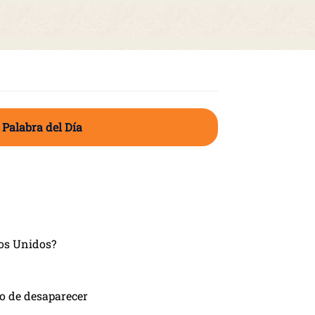
 Palabra del Día
dos Unidos?
go de desaparecer