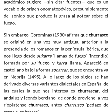
académico sugiere —sin citar fuentes— que es un
vocablo de origen onomatopéyico, presumiblemente
del sonido que produce la grasa al gotear sobre el
fuego.
Sin embargo, Corominas (1980) afirma que
churrasco
se originó en una voz muy antigua, anterior a la
presencia de los romanos en la península ibérica, que
nos llegó desde
sukarra
‘llamas de fuego’, ‘incendio’,
formada por
su
‘fuego’ y
karra
‘llama’. Apareció en
castellano bajo la forma
socarrar
, que se encuentra ya
en Nebrija (1495). A lo largo de los siglos se han
derivado diversas variantes dialectales en España, de
las cuales la que nos interesa es
churrascar
, del
andaluz y leonés berciano, de donde proviene la voz
rioplatense
churrasco
, antes
charrusco
‘pedazo de
carne a las brasas’.