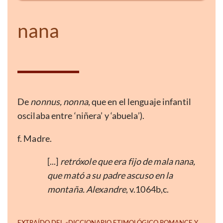
nana
De
nonnus, nonna
, que en el lenguaje infantil
oscilaba entre ‘niñera’ y ‘abuela’).
f. Madre.
[...]
retróxole que era fijo de mala nana,
que mató a su padre ascuso en la
montaña. Alexandre
, v.1064b,c.