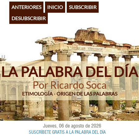
Pasar
ANTERIORES
INICIO
SUBSCRIBIR
al
contenido
DESUBSCRIBIR
principal
LA PALABRA DEL DÍA
Por Ricardo Soca
ETIMOLOGÍA - ORIGEN DE LAS PALABRAS
Jueves, 06 de agosto de 2026
SUSCRÍBETE GRATIS A LA PALABRA DEL DÍA