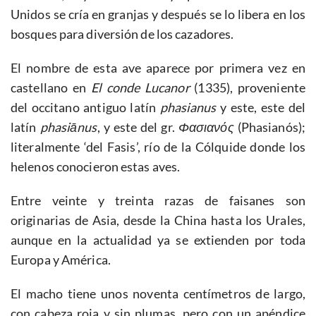
Unidos se cría en granjas y después se lo libera en los
bosques para diversión de los cazadores.
El nombre de esta ave aparece por primera vez en
castellano en
El conde Lucanor
(1335), proveniente
del occitano antiguo latín
phasianus
y este, este del
latín
phasiānus
, y este del gr.
Φασιαν
ό
ς
(Phasianós);
literalmente ‘del Fasis’, río de la Cólquide donde los
helenos conocieron estas aves.
Entre veinte y treinta razas de faisanes son
originarias de Asia, desde la China hasta los Urales,
aunque en la actualidad ya se extienden por toda
Europa y América.
El macho tiene unos noventa centímetros de largo,
con cabeza roja y sin plumas, pero con un apéndice