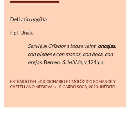
Del latín
ungŭla.
f. pl. Uñas.
Servié al Crïador a todas veint’
oncejas
,
con piedes e con manos, con boca, con
orejas
. Berceo
. S. Millán
, v.124a,b.