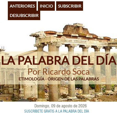
Pasar
ANTERIORES
INICIO
SUBSCRIBIR
al
contenido
DESUBSCRIBIR
principal
LA PALABRA DEL DÍA
Por Ricardo Soca
ETIMOLOGÍA - ORIGEN DE LAS PALABRAS
Domingo, 09 de agosto de 2026
SUSCRÍBETE GRATIS A LA PALABRA DEL DÍA