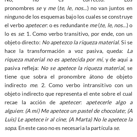
pronombres
se
y
me
(
te
,
le
,
nos
...) no van juntos en
ninguno de los esquemas bajo los cuales se construye
el verbo
apetecer
: o es redundante
me
(
te
,
le
,
nos
...) o
lo es
se
: 1. Como verbo transitivo, por ende, con un
objeto directo:
No apetezco la riqueza material
. Si se
hace la transformación a voz pasiva, queda:
La
riqueza material no es apetecida por mí
, y de aquí a
pasiva refleja:
No se apetece la riqueza material
, se
tiene que sobra el pronombre átono de objeto
indirecto
me
. 2. Como verbo intransitivo con un
objeto indirecto que representa el ente sobre el cual
recae la acción de
apetecer
:
apetecerle algo a
alguien
:
(A mí) Me apetece un pastel de chocolate
;
(A
Luis) Le apetece ir al cine
;
(A Marta) No le apetece la
sopa
. En este caso no es necesaria la partícula
se
.