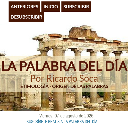
Pasar
ANTERIORES
INICIO
SUBSCRIBIR
al
contenido
DESUBSCRIBIR
principal
LA PALABRA DEL DÍA
Por Ricardo Soca
ETIMOLOGÍA - ORIGEN DE LAS PALABRAS
Viernes, 07 de agosto de 2026
SUSCRÍBETE GRATIS A LA PALABRA DEL DÍA