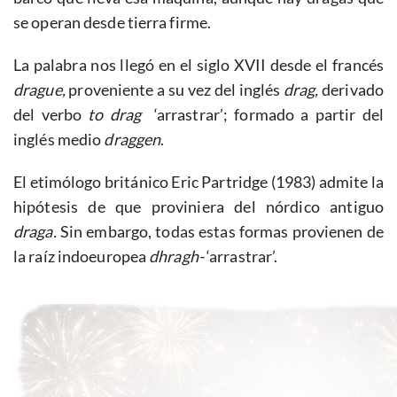
se operan desde tierra firme.
La palabra nos llegó en el siglo XVII desde el francés
drague,
proveniente a su vez del inglés
drag,
derivado
del verbo
to drag
‘arrastrar’; formado a partir del
inglés medio
draggen
.
El etimólogo británico Eric Partridge (1983) admite la
hipótesis de que proviniera del nórdico antiguo
draga.
Sin embargo, todas estas formas provienen de
la raíz indoeuropea
dhragh-
‘arrastrar’.