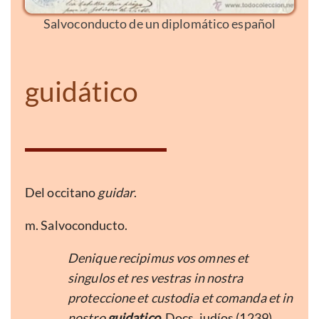
Salvoconducto de un diplomático español
guidático
Del occitano
guidar
.
m. Salvoconducto.
Denique recipimus vos omnes et
singulos et res vestras in nostra
proteccione et custodia et comanda et in
nostro
guidatico
. Docs. judíos (1239).