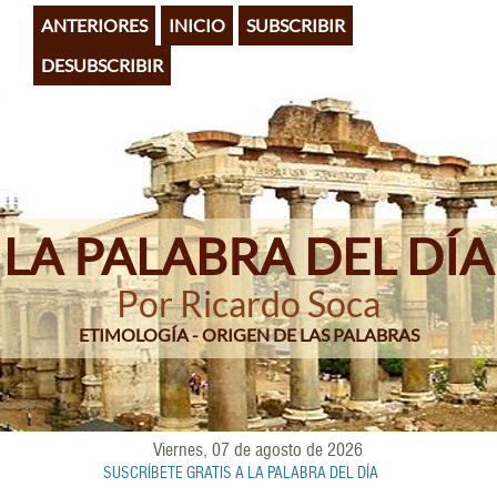
Pasar
ANTERIORES
INICIO
SUBSCRIBIR
al
contenido
DESUBSCRIBIR
principal
LA PALABRA DEL DÍA
Por Ricardo Soca
ETIMOLOGÍA - ORIGEN DE LAS PALABRAS
Viernes, 07 de agosto de 2026
SUSCRÍBETE GRATIS A LA PALABRA DEL DÍA