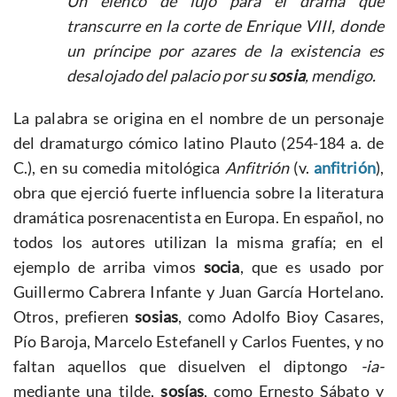
Un elenco de lujo para el drama que
transcurre en la corte de Enrique VIII, donde
un príncipe por azares de la existencia es
desalojado del palacio por su
sosia
, mendigo.
La palabra se origina en el nombre de un personaje
del dramaturgo cómico latino Plauto (254-184 a. de
C.), en su comedia mitológica
Anfitrión
(v.
anfitrión
),
obra que ejerció fuerte influencia sobre la literatura
dramática posrenacentista en Europa. En español, no
todos los autores utilizan la misma grafía; en el
ejemplo de arriba vimos
socia
, que es usado por
Guillermo Cabrera Infante y Juan García Hortelano.
Otros, prefieren
sosias
, como Adolfo Bioy Casares,
Pío Baroja, Marcelo Estefanell y Carlos Fuentes, y no
faltan aquellos que disuelven el diptongo
-ia-
mediante una tilde,
sosías
, como Ernesto Sábato y