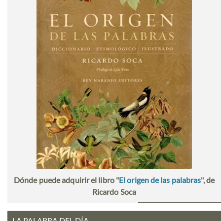
Dónde puede adquirir el libro "
El origen de las palabras
", de
Ricardo Soca
LA PALABRA DEL DÍA