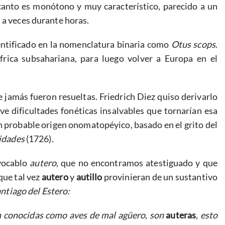
 canto es monótono y muy característico, parecido a un
 a veces durante horas.
ntificado en la nomenclatura binaria como
Otus scops
.
frica subsahariana, para luego volver a Europa en el
 jamás fueron resueltas. Friedrich Diez quiso derivarlo
ve dificultades fonéticas insalvables que tornarían esa
 un probable origen onomatopéyico, basado en el grito del
ridades
(1726)
.
 vocablo
autero,
que no encontramos atestiguado y que
que tal vez
autero
y
autillo
provinieran de un sustantivo
ntiago del Estero:
on conocidas como aves de mal agüero, son
auteras
, esto