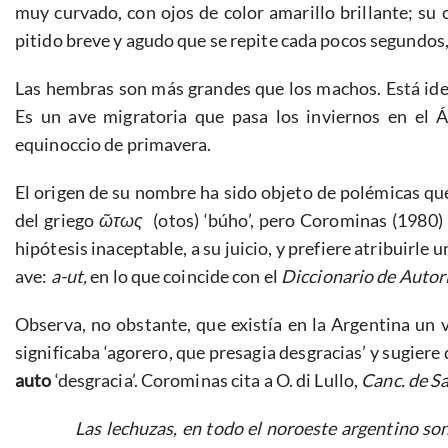
muy curvado, con ojos de color amarillo brillante; su
pitido breve y agudo que se repite cada pocos segundos,
Las hembras son más grandes que los machos. Está ide
Es un ave migratoria que pasa los inviernos en el Á
equinoccio de primavera.
El origen de su nombre ha sido objeto de polémicas que
del griego
ῶτως
(otos) ‘búho’, pero Corominas (1980) 
hipótesis inaceptable, a su juicio, y prefiere atribuirle
ave:
a-ut,
en lo que coincide con el
Diccionario de Auto
Observa, no obstante, que existía en la Argentina un
significaba ‘agorero, que presagia desgracias’ y sugiere 
auto
‘desgracia’. Corominas cita a O. di Lullo,
Canc. de Sa
Las lechuzas, en todo el noroeste argentino s