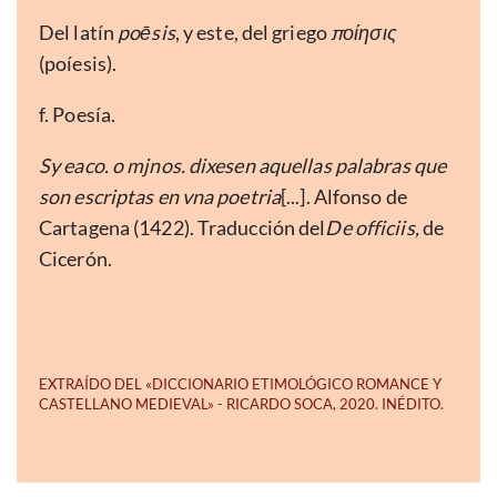
Del latín
poēsis
, y este, del griego
πο
ίησις
(poíesis).
f. Poesía.
Sy eaco. o mjnos. dixesen aquellas palabras que
son escriptas en vna poetria
[...]. Alfonso de
Cartagena (1422). Traducción del
De officiis,
de
Cicerón.