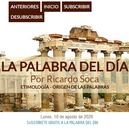
Pasar
ANTERIORES
INICIO
SUBSCRIBIR
al
contenido
DESUBSCRIBIR
principal
LA PALABRA DEL DÍA
Por Ricardo Soca
ETIMOLOGÍA - ORIGEN DE LAS PALABRAS
Lunes, 10 de agosto de 2026
SUSCRÍBETE GRATIS A LA PALABRA DEL DÍA