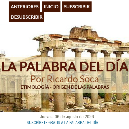
Pasar
ANTERIORES
INICIO
SUBSCRIBIR
al
contenido
DESUBSCRIBIR
principal
LA PALABRA DEL DÍA
Por Ricardo Soca
ETIMOLOGÍA - ORIGEN DE LAS PALABRAS
Jueves, 06 de agosto de 2026
SUSCRÍBETE GRATIS A LA PALABRA DEL DÍA