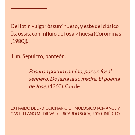
Del latín vulgar ŏssum‘hueso’, y este del clásico
ŏs, ossis, con influjo de fosa > huesa (Corominas
[1980]).
1. m. Sepulcro, panteón.
Pasaron por un camino, por un fosal
sennero, Do jazia la su madre. El poema
de José.
(1360). Corde.