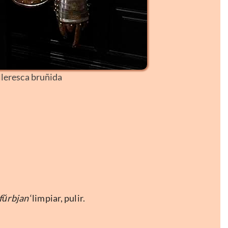
leresca bruñida
fŭrbjan
‘limpiar, pulir.