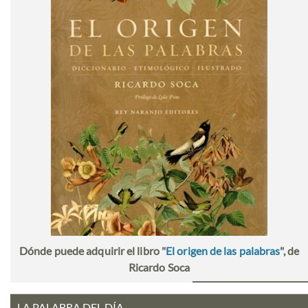
Dónde puede adquirir el libro "
El origen de las palabras
", de
Ricardo Soca
LA PALABRA DEL DÍA