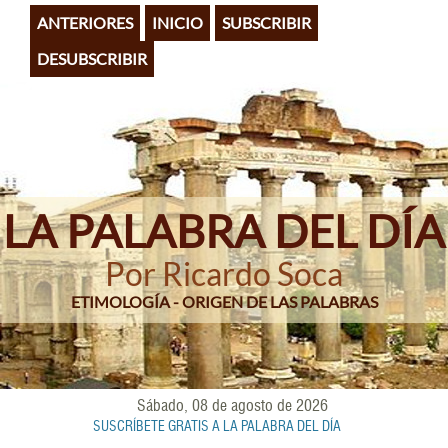
Pasar
ANTERIORES
INICIO
SUBSCRIBIR
al
contenido
DESUBSCRIBIR
principal
LA PALABRA DEL DÍA
Por Ricardo Soca
ETIMOLOGÍA - ORIGEN DE LAS PALABRAS
Sábado, 08 de agosto de 2026
SUSCRÍBETE GRATIS A LA PALABRA DEL DÍA