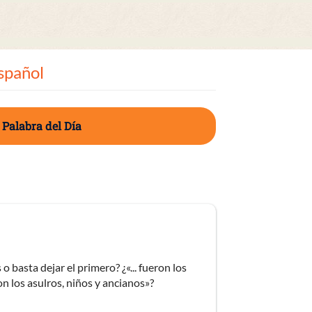
spañol
 Palabra del Día
o basta dejar el primero? ¿«... fueron los
ron los asulros, niños y ancianos»?