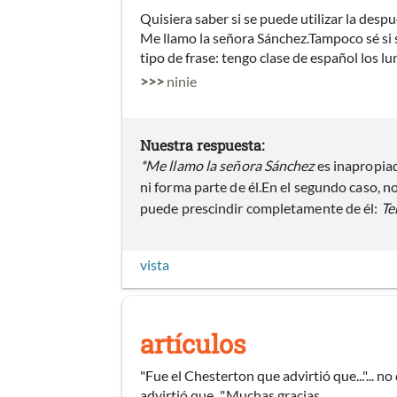
Quisiera saber si se puede utilizar la desp
Me llamo la señora Sánchez.Tampoco sé si se
tipo de frase: tengo clase de español los lu
>>>
ninie
Nuestra respuesta:
*Me llamo la señora Sánchez
es inapropia
ni forma parte de él.En el segundo caso, no 
puede prescindir completamente de él:
Te
vista
artículos
"Fue el Chesterton que advirtió que..."... n
advirtió que...".Muchas gracias.