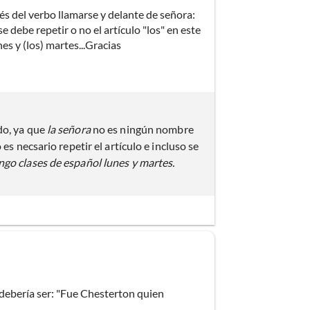
ués del verbo llamarse y delante de señora:
 debe repetir o no el artículo "los" en este
nes y (los) martes...Gracias
do, ya que
la señora
no es ningún nombre
es necsario repetir el artículo e incluso se
ngo clases de español lunes y martes.
o debería ser: "Fue Chesterton quien