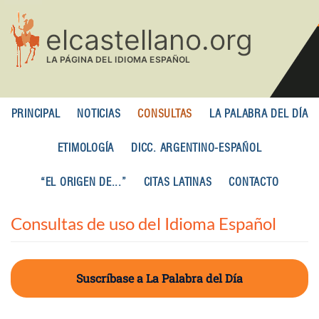
Pasar
al
contenido
principal
PRINCIPAL
NOTICIAS
CONSULTAS
LA PALABRA DEL DÍA
ETIMOLOGÍA
DICC. ARGENTINO-ESPAÑOL
“EL ORIGEN DE...”
CITAS LATINAS
CONTACTO
Consultas de uso del Idioma Español
Suscríbase a La Palabra del Día