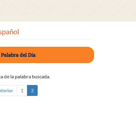
spañol
 Palabra del Día
a de la palabra buscada.
nterior
1
2