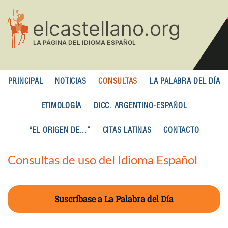
Pasar
al
contenido
principal
PRINCIPAL
NOTICIAS
CONSULTAS
LA PALABRA DEL DÍA
ETIMOLOGÍA
DICC. ARGENTINO-ESPAÑOL
“EL ORIGEN DE...”
CITAS LATINAS
CONTACTO
Consultas de uso del Idioma Español
Suscríbase a La Palabra del Día