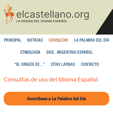
Pasar
al
contenido
principal
PRINCIPAL
NOTICIAS
CONSULTAS
LA PALABRA DEL DÍA
ETIMOLOGÍA
DICC. ARGENTINO-ESPAÑOL
“EL ORIGEN DE...”
CITAS LATINAS
CONTACTO
Consultas de uso del Idioma Español
Suscríbase a La Palabra del Día