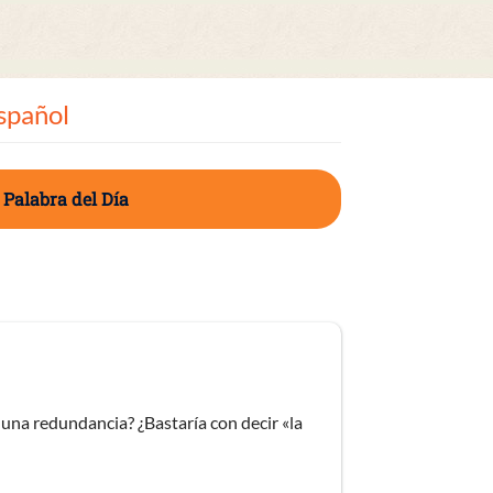
spañol
 Palabra del Día
 una redundancia? ¿Bastaría con decir «la