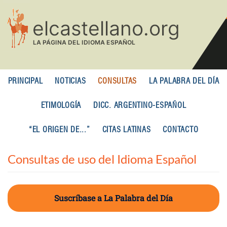
Pasar
al
contenido
principal
PRINCIPAL
NOTICIAS
CONSULTAS
LA PALABRA DEL DÍA
ETIMOLOGÍA
DICC. ARGENTINO-ESPAÑOL
“EL ORIGEN DE...”
CITAS LATINAS
CONTACTO
Consultas de uso del Idioma Español
Suscríbase a La Palabra del Día