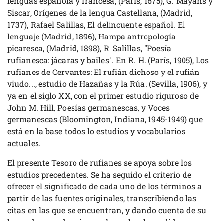
lenguas española y francesa, (París, 1675), G. Mayáns y
Siscar, Orígenes de la lengua Castellana, (Madrid,
1737), Rafael Salillas, El delincuente español. El
lenguaje (Madrid, 1896), Hampa antropología
picaresca, (Madrid, 1898), R. Salillas, "Poesía
rufianesca: jácaras y bailes". En R. H. (París, 1905), Los
rufianes de Cervantes: El rufián dichoso y el rufián
viudo..., estudio de Hazañas y la Rúa. (Sevilla, 1906), y
ya en el siglo XX, con el primer estudio riguroso de
John M. Hill, Poesías germanescas, y Voces
germanescas (Bloomington, Indiana, 1945-1949) que
está en la base todos lo estudios y vocabularios
actuales.
El presente Tesoro de rufianes se apoya sobre los
estudios precedentes. Se ha seguido el criterio de
ofrecer el significado de cada uno de los términos a
partir de las fuentes originales, transcribiendo las
citas en las que se encuentran, y dando cuenta de su