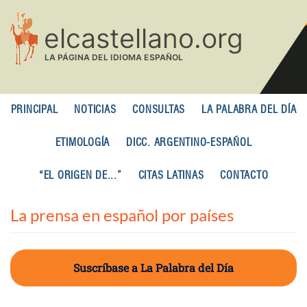
Pasar
al
contenido
principal
PRINCIPAL
NOTICIAS
CONSULTAS
LA PALABRA DEL DÍA
ETIMOLOGÍA
DICC. ARGENTINO-ESPAÑOL
“EL ORIGEN DE...”
CITAS LATINAS
CONTACTO
La prensa en español por países
Suscríbase a La Palabra del Día