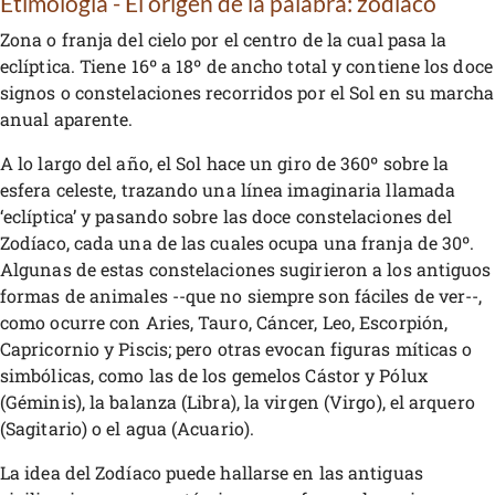
Etimología - El origen de la palabra: zodíaco
Zona o franja del cielo por el centro de la cual pasa la
eclíptica. Tiene 16º a 18º de ancho total y contiene los doce
signos o constelaciones recorridos por el Sol en su marcha
anual aparente.
A lo largo del año, el Sol hace un giro de 360º sobre la
esfera celeste, trazando una línea imaginaria llamada
‘eclíptica’ y pasando sobre las doce constelaciones del
Zodíaco, cada una de las cuales ocupa una franja de 30º.
Algunas de estas constelaciones sugirieron a los antiguos
formas de animales --que no siempre son fáciles de ver--,
como ocurre con Aries, Tauro, Cáncer, Leo, Escorpión,
Capricornio y Piscis; pero otras evocan figuras míticas o
simbólicas, como las de los gemelos Cástor y Pólux
(Géminis), la balanza (Libra), la virgen (Virgo), el arquero
(Sagitario) o el agua (Acuario).
La idea del Zodíaco puede hallarse en las antiguas