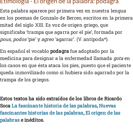
Etimología - El origen de la palabra: podagra
Esta palabra aparece por primera vez en nuestra lengua
en los poemas de Gonzalo de Berceo, escritos en la primera
mitad del siglo XIII. Es voz de origen griego, que
significaba ‘trampa que agarra por el pie’, formada por
pous, podos
‘pie’ y
agreo
‘agarrar’. (V. antípoda*).
En español el vocablo
podagra
fue adoptado por la
medicina para designar a la enfermedad llamada
gota
en
los casos en que ésta ataca los pies, puesto que el paciente
queda inmovilizado como si hubiera sido agarrado por la
trampa de los griegos.
Estos textos ha sido extraídos de los libros de Ricardo
Soca
La fascinante historia de las palabras
,
Nuevas
fascinantes historias de las palabras
,
El origen de las
palabras
e inéditos.