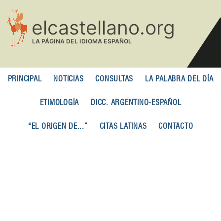
Pasar
al
contenido
principal
PRINCIPAL
NOTICIAS
CONSULTAS
LA PALABRA DEL DÍA
ETIMOLOGÍA
DICC. ARGENTINO-ESPAÑOL
“EL ORIGEN DE...”
CITAS LATINAS
CONTACTO