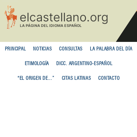
Pasar
al
contenido
principal
PRINCIPAL
NOTICIAS
CONSULTAS
LA PALABRA DEL DÍA
ETIMOLOGÍA
DICC. ARGENTINO-ESPAÑOL
“EL ORIGEN DE...”
CITAS LATINAS
CONTACTO