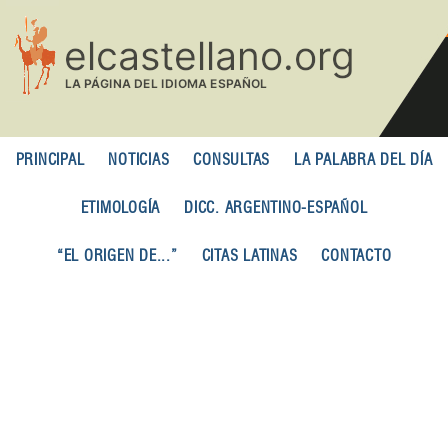
Pasar
al
contenido
principal
PRINCIPAL
NOTICIAS
CONSULTAS
LA PALABRA DEL DÍA
ETIMOLOGÍA
DICC. ARGENTINO-ESPAÑOL
“EL ORIGEN DE...”
CITAS LATINAS
CONTACTO