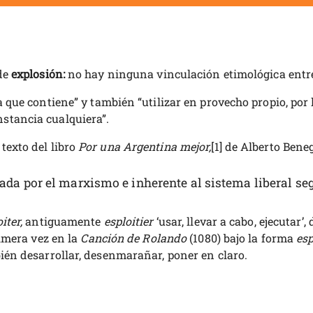
 de
explosión:
no hay ninguna vinculación etimológica entre
a que contiene” y también “utilizar en provecho propio, por
stancia cualquiera”.
texto del libro
Por una Argentina mejor,
[1] de Alberto Bene
a por el marxismo e inherente al sistema liberal según
iter,
antiguamente
esploitier
‘usar, llevar a cabo, ejecutar’
rimera vez en la
Canción de Rolando
(1080) bajo la forma
esp
ién desarrollar, desenmarañar, poner en claro.