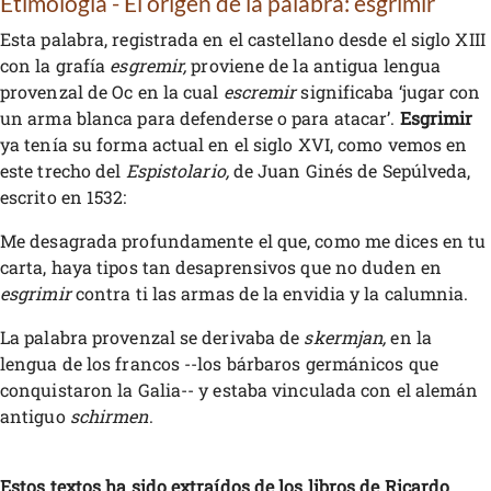
Etimología - El origen de la palabra: esgrimir
Esta palabra, registrada en el castellano desde el siglo XIII
con la grafía
esgremir,
proviene de la antigua lengua
provenzal de Oc en la cual
escremir
significaba ‘jugar con
un arma blanca para defenderse o para atacar’.
Esgrimir
ya tenía su forma actual en el siglo XVI, como vemos en
este trecho del
Espistolario,
de Juan Ginés de Sepúlveda,
escrito en 1532:
Me desagrada profundamente el que, como me dices en tu
carta, haya tipos tan desaprensivos que no duden en
esgrimir
contra ti las armas de la envidia y la calumnia.
La palabra provenzal se derivaba de
skermjan,
en la
lengua de los francos --los bárbaros germánicos que
conquistaron la Galia-- y estaba vinculada con el alemán
antiguo
schirmen
.
Estos textos ha sido extraídos de los libros de Ricardo