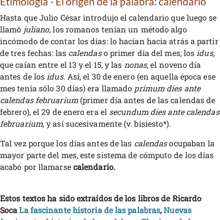
Etimología - El origen de la palabra: calendario
Hasta que Julio César introdujo el calendario que luego se
llamó
juliano,
los romanos tenían un método algo
incómodo de contar los días: lo hacían hacia atrás a partir
de tres fechas: las
calendas
o primer día del mes; los
idus,
que caían entre el 13 y el 15, y las
nonas,
el noveno día
antes de los
idus.
Así, el 30 de enero (en aquella época ese
mes tenía sólo 30 días) era llamado
primum dies ante
calendas februarium
(primer día antes de las calendas de
febrero), el 29 de enero era el
secundum dies ante calendas
februarium,
y así sucesivamente (v. bisiesto*).
Tal vez porque los días antes de las
calendas
ocupaban la
mayor parte del mes, este sistema de cómputo de los días
acabó por llamarse
calendario.
Estos textos ha sido extraídos de los libros de Ricardo
Soca
La fascinante historia de las palabras
,
Nuevas