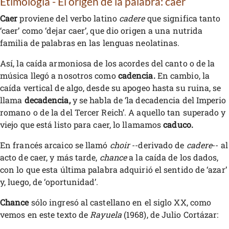
Etimología - El origen de la palabra: caer
Caer
proviene del verbo latino
cadere
que significa tanto
‘caer’ como ‘dejar caer’, que dio origen a una nutrida
familia de palabras en las lenguas neolatinas.
Así, la caída armoniosa de los acordes del canto o de la
música llegó a nosotros como
cadencia.
En cambio, la
caída vertical de algo, desde su apogeo hasta su ruina, se
llama
decadencia,
y se habla de ‘la decadencia del Imperio
romano o de la del Tercer Reich’. A aquello tan superado y
viejo que está listo para caer, lo llamamos
caduco.
En francés arcaico se llamó
choir
--derivado de
cadere
-- al
acto de caer, y más tarde,
chance
a la caída de los dados,
con lo que esta última palabra adquirió el sentido de ‘azar’
y, luego, de ‘oportunidad’.
Chance
sólo ingresó al castellano en el siglo XX, como
vemos en este texto de
Rayuela
(1968), de Julio Cortázar: