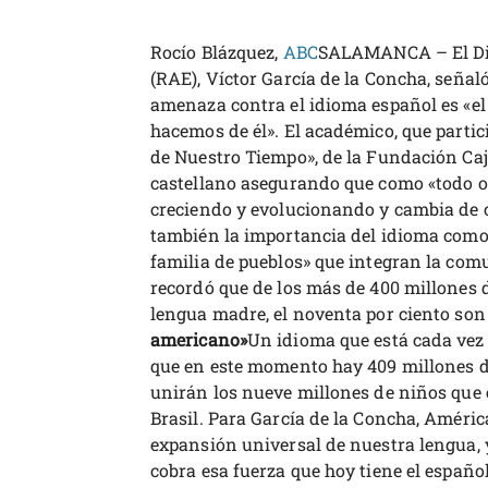
Rocío Blázquez,
ABC
SALAMANCA – El Dir
(RAE), Víctor García de la Concha, señal
amenaza contra el idioma español es «el
hacemos de él». El académico, que partic
de Nuestro Tiempo», de la Fundación Caja 
castellano asegurando que como «todo or
creciendo y evolucionando y cambia de 
también la importancia del idioma como
familia de pueblos» que integran la com
recordó que de los más de 400 millones 
lengua madre, el noventa por ciento so
americano»
Un idioma que está cada vez
que en este momento hay 409 millones de
unirán los nueve millones de niños que
Brasil. Para García de la Concha, América
expansión universal de nuestra lengua, 
cobra esa fuerza que hoy tiene el españ