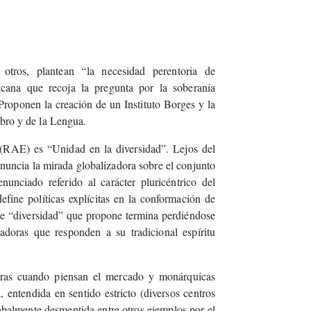
e otros, plantean “la necesidad perentoria de
icana que recoja la pregunta por la soberanía
Proponen la creación de un Instituto Borges y la
ibro y de la Lengua.
(RAE) es “Unidad en la diversidad”. Lejos del
anuncia la mirada globalizadora sobre el conjunto
unciado referido al carácter pluricéntrico del
ine políticas explícitas en la conformación de
 de “diversidad” que propone termina perdiéndose
doras que responden a su tradicional espíritu
doras cuando piensan el mercado y monárquicas
 entendida en sentido estricto (diversos centros
balmente desmentida entre otros ejemplos por el