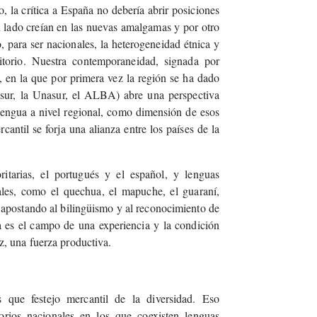
 la crítica a España no debería abrir posiciones
n lado creían en las nuevas amalgamas y por otro
, para ser nacionales, la heterogeneidad étnica y
ritorio. Nuestra contemporaneidad, signada por
 en la que por primera vez la región se ha dado
cosur, la Unasur, el ALBA) abre una perspectiva
 lengua a nivel regional, como dimensión de esos
cantil se forja una alianza entre los países de la
tarias, el portugués y el español, y lenguas
ales, como el quechua, el mapuche, el guaraní,
 apostando al bilingüismo y al reconocimiento de
a es el campo de una experiencia y la condición
ez, una fuerza productiva.
 que festejo mercantil de la diversidad. Eso
rios nacionales en los que coexisten lenguas