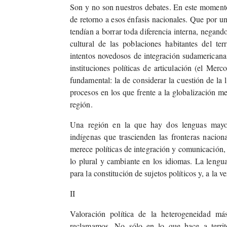
Son y no son nuestros debates. En este momento,
de retorno a esos énfasis nacionales. Que por u
tendían a borrar toda diferencia interna, negando
cultural de las poblaciones habitantes del ter
intentos novedosos de integración sudamericana,
instituciones políticas de articulación (el Mer
fundamental: la de considerar la cuestión de la
procesos en los que frente a la globalización mer
región.
Una región en la que hay dos lenguas mayori
indígenas que trascienden las fronteras nacion
merece políticas de integración y comunicación,
lo plural y cambiante en los idiomas. La lengu
para la constitución de sujetos políticos y, a la v
II
Valoración política de la heterogeneidad más
reclamamos. No sólo en lo que hace a territo