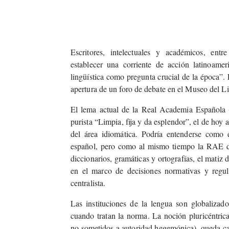
Escritores, intelectuales y académicos, entr
establecer una corriente de acción latinoamer
lingüística como pregunta crucial de la época”. 
apertura de un foro de debate en el Museo del L
El lema actual de la Real Academia Española 
purista “Limpia, fija y da esplendor”, el de hoy 
del área idiomática. Podría entenderse como en
español, pero como al mismo tiempo la RAE def
diccionarios, gramáticas y ortografías, el matiz
en el marco de decisiones normativas y regula
centralista.
Las instituciones de la lengua son globaliza
cuando tratan la norma. La noción pluricéntrica,
no sometidos a autoridad hegemónica), queda ca