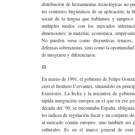
distribución de herramientas tecnológicas no pu
los contextos lingüísticos de su aplicación; la l
social de la lengua que hablamos y tampoco d
múltiples modos con los mercados internaci
dimensiones: la material, económica, empresarial
No pueden verse como disyuntivas tenaces, a
defensas soberanistas, sino como la oportunidad 
de integrarse y diferenciarse.
III
En marzo de 1991, el gobierno de Felipe Gonzále
creó el Instituto Cervantes, situándolo en prin
Exteriores. La fecha y la iniciativa de gobier
rápida integración europea en el que en ese pe
década del ’90, se encontraba España, obligada
los índices de regulación fiscal y un conjunto d
al mercado común europeo, sino también sus pol
culturales. Es en el marco general de esas