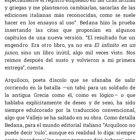
y griegas y me plantearon cambiarlas, sacarlas de las
ediciones italianas más reconocidas, como se suele
hacer en los ensayos al uso”. Bedana hizo la prueba
insertando las citas que proponían en algunos
capítulos de una nueva versión. “El resultado fue un
engendro. Era otro libro, ya no era
El infinito en un
junco,
sino un libro inútil, algo mil veces visto. Nos
reímos después del susto y volvieron a mi primera
entrega”, cuenta.
Arquíloco, poeta díscolo que se ufanaba de salir
corriendo en la batalla —un tabú para un soldado de
la antigua Grecia como él, como es lógico— o que
hablaba explícitamente de deseo y de sexo, ha sido
siempre edulcorado por la traducción convencional,
algo que Vallejo se ha saltado en su obra. Como detalla
Bedana, para el mundo editorial italiano “Arquíloco no
puede decir ‘culo’, aunque en realidad lo diga: siempre
serán ‘posaderas’ las suyas; tampoco dirá ‘sobaco’, sino