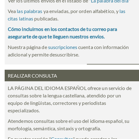
Ver los últimos envíos en el listado de
"
La palabra del día
"
Vea
las palabras
ya enviadas, por orden alfabético, y
las
citas latinas
publicadas.
Cómo incluirnos en los contactos de tu correo para
asegurarte de que te lleguen nuestros envíos.
Nuestra página de
suscripciones
cuenta con información
adicional y permite desuscribirse.
REALIZAR CONSULTA
LA PÁGINA DEL IDIOMA ESPAÑOL ofrece un servicio de
consultas sobre la lengua castellana, atendido por un
equipo de lingüistas, correctores y periodistas
especializados.
Atendemos consultas sobre el uso del idioma español, su
morfología, semántica, sintaxis y ortografía.
En nuestra sección "
Consultas
" puede acceder a las