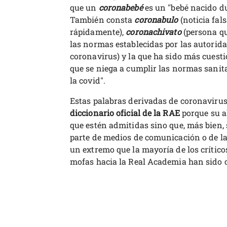
que un
coronabebé
es un "bebé nacido d
También consta
coronabulo
(noticia fal
rápidamente),
coronachivato
(persona qu
las normas establecidas por las autorid
coronavirus) y la que ha sido más cuest
que se niega a cumplir las normas sanita
la covid".
Estas palabras derivadas de coronaviru
diccionario oficial de la RAE
porque su a
que estén admitidas sino que, más bien, 
parte de medios de comunicación o de la 
un extremo que la mayoría de los crítico
mofas hacia la Real Academia han sido c