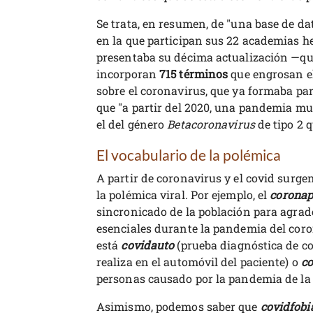
Se trata, en resumen, de "una base de da
en la que participan sus 22 academias h
presentaba su décima actualización —que
incorporan
715 términos
que engrosan el
sobre el coronavirus, que ya formaba par
que "a partir del 2020, una pandemia mun
el del género
Betacoronavirus
de tipo 2 
El vocabulario de la polémica
A partir de coronavirus y el covid surg
la polémica viral. Por ejemplo, el
coronap
sincronicado de la población para agrade
esenciales durante la pandemia del cor
está
covidauto
(prueba diagnóstica de co
realiza en el automóvil del paciente) o
co
personas causado por la pandemia de la 
Asimismo, podemos saber que
covidfobi