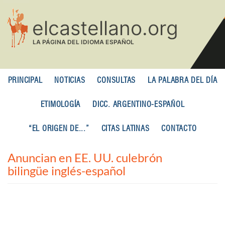
Pasar
al
contenido
principal
PRINCIPAL
NOTICIAS
CONSULTAS
LA PALABRA DEL DÍA
ETIMOLOGÍA
DICC. ARGENTINO-ESPAÑOL
“EL ORIGEN DE...”
CITAS LATINAS
CONTACTO
Anuncian en EE. UU. culebrón
bilingüe inglés-español