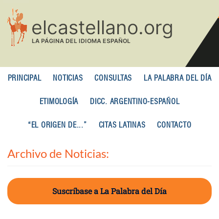
Pasar
al
contenido
principal
PRINCIPAL
NOTICIAS
CONSULTAS
LA PALABRA DEL DÍA
ETIMOLOGÍA
DICC. ARGENTINO-ESPAÑOL
“EL ORIGEN DE...”
CITAS LATINAS
CONTACTO
Archivo de Noticias:
Suscríbase a La Palabra del Día