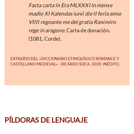
Facta carta in Era MLXXXI in mense
madio XI Kalendas iunii die II feria anno
VIIII regnante me dei gratia Ranimiro
rege in aragone.
Carta de donación.
(1081, Corde).
PÍLDORAS DE LENGUAJE