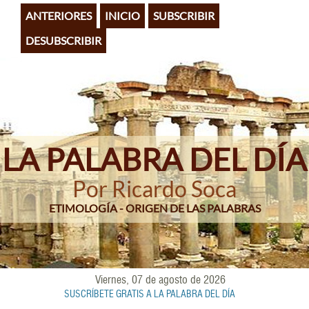
Pasar
ANTERIORES
INICIO
SUBSCRIBIR
al
contenido
DESUBSCRIBIR
principal
LA PALABRA DEL DÍA
Por Ricardo Soca
ETIMOLOGÍA - ORIGEN DE LAS PALABRAS
Viernes, 07 de agosto de 2026
SUSCRÍBETE GRATIS A LA PALABRA DEL DÍA