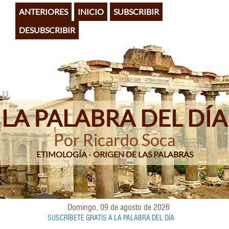
Pasar
ANTERIORES
INICIO
SUBSCRIBIR
al
contenido
DESUBSCRIBIR
principal
LA PALABRA DEL DÍA
Por Ricardo Soca
ETIMOLOGÍA - ORIGEN DE LAS PALABRAS
Domingo, 09 de agosto de 2026
SUSCRÍBETE GRATIS A LA PALABRA DEL DÍA