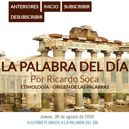
Pasar
ANTERIORES
INICIO
SUBSCRIBIR
al
contenido
DESUBSCRIBIR
principal
LA PALABRA DEL DÍA
Por Ricardo Soca
ETIMOLOGÍA - ORIGEN DE LAS PALABRAS
Jueves, 06 de agosto de 2026
SUSCRÍBETE GRATIS A LA PALABRA DEL DÍA