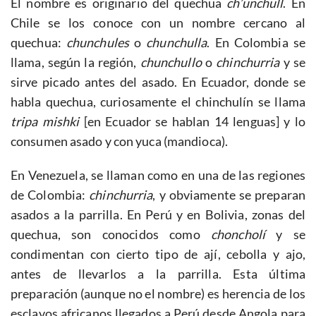
El nombre es originario del quechua
ch’unchull
. En
Chile se los conoce con un nombre cercano al
quechua:
chunchules
o
chunchulla
. En Colombia se
llama, según la región,
chunchullo
o
chinchurria
y se
sirve picado antes del asado. En Ecuador, donde se
habla quechua, curiosamente el chinchulín se llama
tripa mishki
[en Ecuador se hablan 14 lenguas] y lo
consumen asado y con yuca (mandioca).
En Venezuela, se llaman como en una de las regiones
de Colombia:
chinchurria
, y obviamente se preparan
asados a la parrilla. En Perú y en Bolivia, zonas del
quechua, son conocidos como
choncholí
y se
condimentan con cierto tipo de ají, cebolla y ajo,
antes de llevarlos a la parrilla. Esta última
preparación (aunque no el nombre) es herencia de los
esclavos africanos llegados a Perú desde Angola para