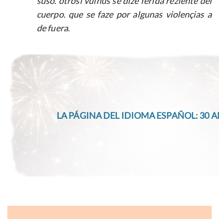
suso. otrosi vulnus se dize ferida reziente del
cuerpo. que se faze por algunas violençias a
de fuera
.
LA PÁGINA DEL IDIOMA ESPAÑOL: 30 A