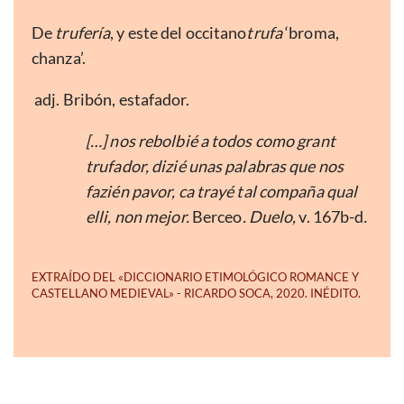
De
trufería
, y este del occitano
trufa
‘broma,
chanza’.
adj. Bribón, estafador.
[…] nos rebolbié a todos como grant
trufador, dizié unas palabras que nos
fazién pavor, ca trayé tal compaña qual
elli, non mejor.
Berceo
. Duelo,
v. 167b-d
.