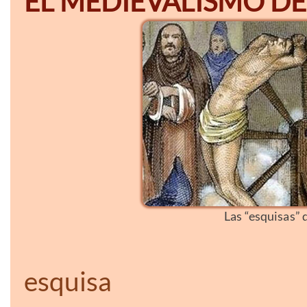
EL MEDIEVALISMO DE
Las “esquisas” d
esquisa