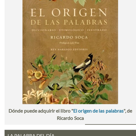
Dónde puede adquirir el libro "
El origen de las palabras
", de
Ricardo Soca
LA PALABRA DEL DÍA