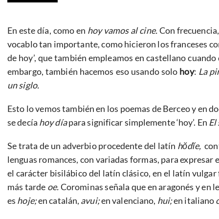
En este día, como en
hoy vamos al cine.
Con frecuencia,
vocablo tan importante, como hicieron los franceses c
de hoy’, que también empleamos en castellano cuand
embargo, también hacemos eso usando solo
hoy
:
La pi
un siglo.
Esto lo vemos también en los poemas de Berceo y en doc
se decía
hoy día
para significar simplemente ‘hoy’. En
El
Se trata de un adverbio procedente del latín
hŏdĭe,
con
lenguas romances, con variadas formas, para expresar e
el carácter bisilábico del latín clásico, en el latín vulgar
más tarde
oe.
Corominas señala que en aragonés y en le
es
hoje;
en catalán,
avui;
en valenciano,
hui;
en italiano