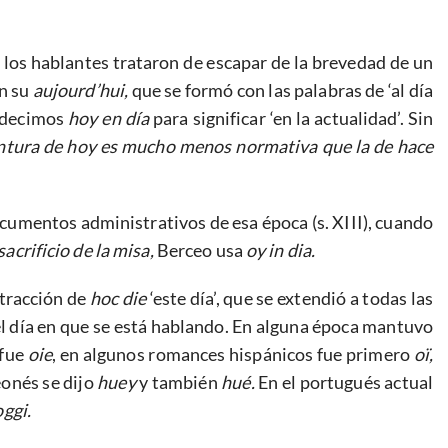
 los hablantes trataron de escapar de la brevedad de un
on su
aujourd’hui,
que se formó con las palabras de ‘al día
o decimos
hoy en día
para significar ‘en la actualidad’. Sin
ntura de hoy es mucho menos normativa que la de hace
umentos administrativos de esa época (s. XIII), cuando
 sacrificio de la misa,
Berceo usa
oy in dia.
tracción de
hoc die
‘este día’, que se extendió a todas las
l día en que se está hablando. En alguna época mantuvo
 fue
oie
, en algunos romances hispánicos fue primero
oï,
onés se dijo
huey
y también
hué.
En el portugués actual
oggi.