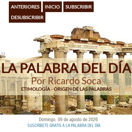
Pasar
ANTERIORES
INICIO
SUBSCRIBIR
al
contenido
DESUBSCRIBIR
principal
LA PALABRA DEL DÍA
Por Ricardo Soca
ETIMOLOGÍA - ORIGEN DE LAS PALABRAS
Domingo, 09 de agosto de 2026
SUSCRÍBETE GRATIS A LA PALABRA DEL DÍA