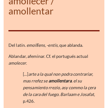
amollecer /
amollentar
Del latín.
emollĭens, -entis
, que ablanda.
Ablandar, afeminar. Cf. el portugués actual
amolecer
.
[...]
arte a la qual non podra contrariar,
mas rrefez se
amollentara
. el su
pensamiento rrezio, asy commo la çera
de la cara del fuego. Barlaam e Josafat
,
p.426.