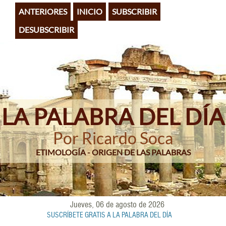
Pasar
ANTERIORES
INICIO
SUBSCRIBIR
al
contenido
DESUBSCRIBIR
principal
LA PALABRA DEL DÍA
Por Ricardo Soca
ETIMOLOGÍA - ORIGEN DE LAS PALABRAS
Jueves, 06 de agosto de 2026
SUSCRÍBETE GRATIS A LA PALABRA DEL DÍA