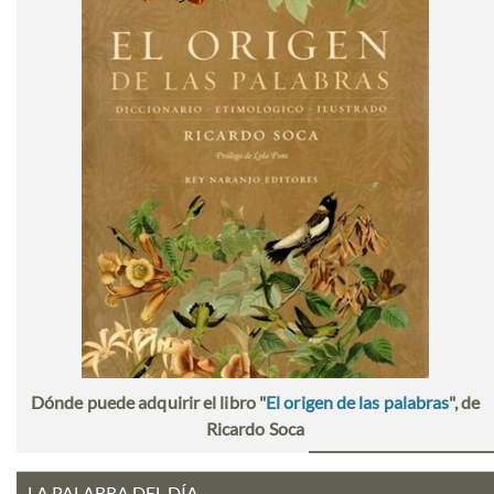
Dónde puede adquirir el libro "
El origen de las palabras
", de
Ricardo Soca
LA PALABRA DEL DÍA