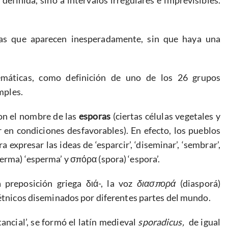
efinida, sino a intervalos irregulares e imprevisibles.
sas que aparecen inesperadamente, sin que haya una
máticas, como definición de uno de los 26 grupos
imples.
on el nombre de las
esporas
(ciertas células vegetales y
 en condiciones desfavorables). En efecto, los pueblos
ra expresar las ideas de ‘esparcir’, ‘diseminar’, ‘sembrar’,
erma) ‘esperma’ y σπόρα (spora) ‘espora’.
a preposición griega διά-, la voz
διασπορά
(diasporá)
 étnicos diseminados por diferentes partes del mundo.
stancial’, se formó el latín medieval
sporadicus,
de igual