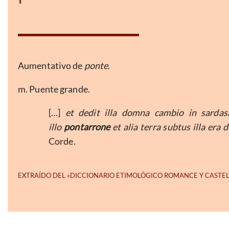
Aumentativo de
ponte
.
m. Puente grande.
[…]
et dedit illa domna cambio in sardasa
illo
pontarrone
et alia terra subtus illa era 
Corde.