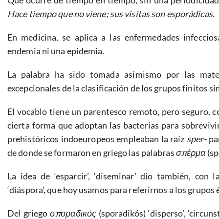
Que ocurre de tiempo en tiempo, sin una periodicidad d
Hace tiempo que no viene; sus visitas son esporádicas.
En medicina, se aplica a las enfermedades infeccio
endemia ni una epidemia.
La palabra ha sido tomada asimismo por las mate
excepcionales de la clasificación de los grupos finitos s
El vocablo tiene un parentesco remoto, pero seguro, c
cierta forma que adoptan las bacterias para sobrevivir
prehistóricos indoeuropeos empleaban la raíz
sper-
pa
de donde se formaron en griego las palabras
σπέρμα
(sp
La idea de ‘esparcir’, ‘diseminar’ dio también, con l
‘diáspora’, que hoy usamos para referirnos a los grupos
Del griego
σποραδικός
(sporadikós) ‘disperso’, ‘circun