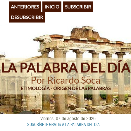
Pasar
ANTERIORES
INICIO
SUBSCRIBIR
al
contenido
DESUBSCRIBIR
principal
LA PALABRA DEL DÍA
Por Ricardo Soca
ETIMOLOGÍA - ORIGEN DE LAS PALABRAS
Viernes, 07 de agosto de 2026
SUSCRÍBETE GRATIS A LA PALABRA DEL DÍA