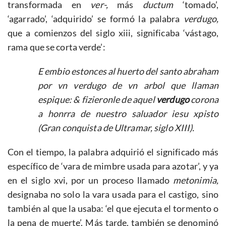
transformada en
ver-,
más
ductum
‘tomado’,
‘agarrado’, ‘adquirido’ se formó la palabra
verdugo,
que a comienzos del siglo xiii, significaba ‘vástago,
rama que se corta verde’:
E embio estonces al huerto del santo abraham
por vn verdugo de vn arbol que llaman
espique: & fizieronle de aquel
verdugo
corona
a honrra de nuestro saluador iesu xpisto
(Gran conquista de Ultramar, siglo XIII).
Con el tiempo, la palabra adquirió el significado más
específico de ‘vara de mimbre usada para azotar’, y ya
en el siglo xvi, por un proceso llamado
metonimia,
designaba no solo la vara usada para el castigo, sino
también al que la usaba: ‘el que ejecuta el tormento o
la pena de muerte’. Más tarde, también se denominó