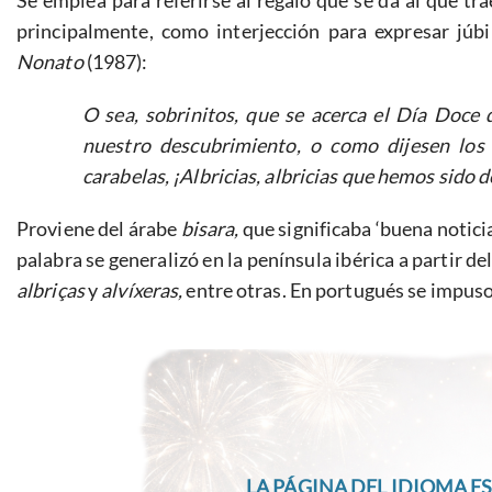
Se emplea para referirse al regalo que se da al que t
principalmente, como interjección para expresar jú
Nonato
(1987):
O sea, sobrinitos, que se acerca el Día Doce
nuestro descubrimiento, o como dijesen los
carabelas, ¡Albricias, albricias que hemos sido 
Proviene del árabe
bisara,
que significaba ‘buena notici
palabra se generalizó en la península ibérica a partir d
albriças
y
alvíxeras,
entre otras. En portugués se impus
LA PÁGINA DEL IDIOMA ES