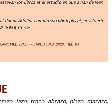
estavan los libros et el estudio en que avían de leer
.
agat donna Adulina cumillo suo
obe
li plaçet; et si fuerit
62-1090). Corde.
JE
rtazo, lazo, trazo, abrazo, plazo, mazazo
,