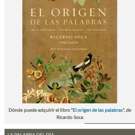
Dónde puede adquirir el libro "
El origen de las palabras
", de
Ricardo Soca
LA PALABRA DEL DÍA