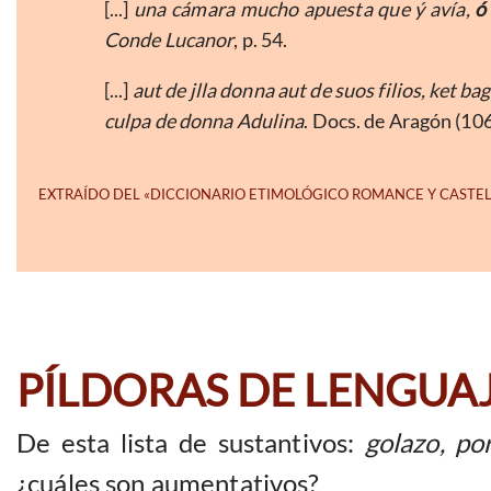
[...]
una cámara mucho apuesta que ý avía,
ó
Conde Lucanor
, p. 54.
[...]
aut de jlla donna aut de suos filios, ket b
culpa de donna Adulina
. Docs. de Aragón (10
PÍLDORAS DE LENGUA
De esta lista de sustantivos:
golazo, po
¿cuáles son aumentativos?