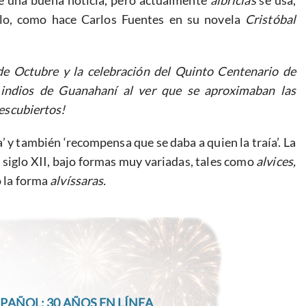
rae una buena noticia, pero actualmente
albricias
se usa,
bilo, como hace Carlos Fuentes en su novela
Cristóbal
 de Octubre y la celebración del Quinto Centenario de
 indios de Guanahaní al ver que se aproximaban las
descubiertos!
a’ y también ‘recompensa que se daba a quien la traía’. La
el siglo XII, bajo formas muy variadas, tales como
alvices,
o la forma
alvíssaras.
PAÑOL: 30 AÑOS EN LÍNEA