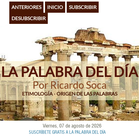
Pasar
ANTERIORES
INICIO
SUBSCRIBIR
al
contenido
DESUBSCRIBIR
principal
LA PALABRA DEL DÍA
Por Ricardo Soca
ETIMOLOGÍA - ORIGEN DE LAS PALABRAS
Viernes, 07 de agosto de 2026
SUSCRÍBETE GRATIS A LA PALABRA DEL DÍA