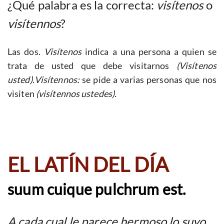
¿Qué palabra es la correcta:
visítenos
o
visítennos
?
Las dos.
Visítenos
indica a una persona a quien se
trata de usted que debe visitarnos
(Visítenos
usted)
.
Visítennos:
se pide a varias personas que nos
visiten
(visítennos ustedes).
EL LATÍN DEL DÍA
suum cuique pulchrum est.
A cada cual le parece hermoso lo suyo