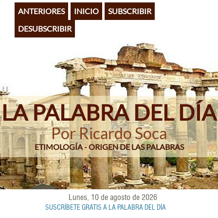
Pasar
ANTERIORES
INICIO
SUBSCRIBIR
al
contenido
DESUBSCRIBIR
principal
LA PALABRA DEL DÍA
Por Ricardo Soca
ETIMOLOGÍA - ORIGEN DE LAS PALABRAS
Lunes, 10 de agosto de 2026
SUSCRÍBETE GRATIS A LA PALABRA DEL DÍA