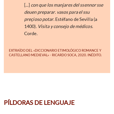
[...]
con que los manjares del ssennor sse
deuen preparar
.
vasos para el ssu
preçioso potar
. Estéfano de Sevilla (a
1400).
Visita y consejo de médicos
.
Corde.
PÍLDORAS DE LENGUAJE